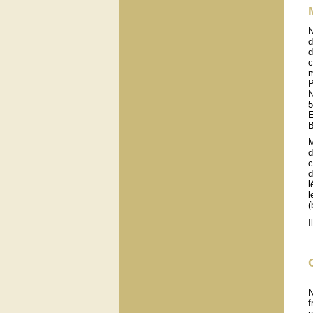
N
d
d
c
m
P
N
5
E
B
M
d
c
d
l
l
(
I
N
f