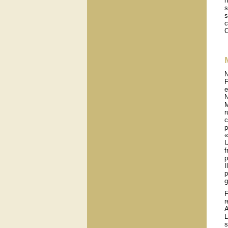
n
s
s
c
C
N
F
e
N
M
r
c
p
«
U
f
p
I
p
g
F
r
A
L
s