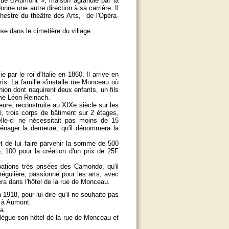
ue d'Aumont », maison agrandie par la
donne une autre direction à sa carrière. Il
chestre du théâtre des Arts, de l'Opéra-
se dans le cimetière du village.
 par le roi d'Italie en 1860. Il arrive en
is. La famille s'installe rue Monceau où
nion dont naquirent deux enfants, un fils
Mme Léon Reinach.
e, reconstruite au XIXe siècle sur les
, trois corps de bâtiment sur 2 étages,
le-ci ne nécessitait pas moins de 15
aménager la demeure, qu'il dénommera la
t de lui faire parvenir la somme de 500
, 100 pour la création d'un prix de 25F
pations très prisées des Camondo, qu'il
régulière, passionné pour les arts, avec
era dans l'hôtel de la rue de Monceau.
1918, pour lui dire qu'il ne souhaite pas
s à Aumont.
a.
ègue son hôtel de la rue de Monceau et