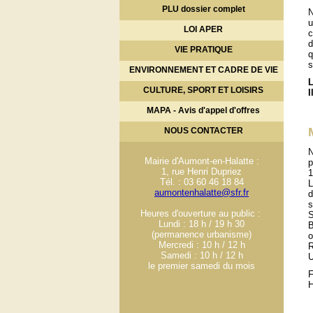
PLU dossier complet
N
u
LOI APER
c
d
VIE PRATIQUE
q
s
ENVIRONNEMENT ET CADRE DE VIE
L
CULTURE, SPORT ET LOISIRS
I
MAPA - Avis d'appel d'offres
NOUS CONTACTER
N
Mairie d'Aumont-en-Halatte :
p
1, rue Henri Dupriez
1
Tél. : 03 60 46 18 84
L
aumontenhalatte@sfr.fr
d
s
Heures d'ouverture au public :
S
Lundi : 18 h / 19 h 30
B
(permanence urbanisme)
o
Mercredi : 10 h / 12 h
R
Samedi : 10 h / 12 h
U
le premier samedi du mois
F
H