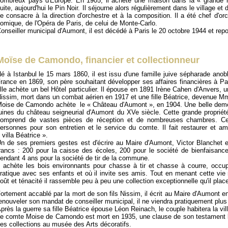
ombreux pays d'Europe. En 1905, il achète une maison dans la « grande r
uite, aujourd'hui le Pin Noir. Il séjourne alors régulièrement dans le village et 
e consacre à la direction d'orchestre et à la composition. Il a été chef d'or
omique, de l'Opéra de Paris, de celui de Monte-Carlo.
onseiller municipal d'Aumont, il est décédé à Paris le 20 octobre 1944 et repo
Moïse de Camondo, financier et collectionneur
é à Istanbul le 15 mars 1860, il est issu d'une famille juive sépharade anoblie
rance en 1869, son père souhaitant développer ses affaires financières à Par
lle achète un bel Hôtel particulier. Il épouse en 1891 Irène Cahen d'Anvers, u
issim, mort dans un combat aérien en 1917 et une fille Béatrice, devenue 
oise de Camondo achète le « Château d'Aumont », en 1904. Une belle demeur
uines du château seigneurial d'Aumont du XVe siècle. Cette grande propriété
omprend de vastes pièces de réception et de nombreuses chambres. Cel
ersonnes pour son entretien et le service du comte. Il fait restaurer et 
 villa Béatrice ».
n de ses premiers gestes est d'écrire au Maire d'Aumont, Victor Blanchet e
rancs : 200 pour la caisse des écoles, 200 pour le société de bienfaisance
endant 4 ans pour la société de tir de la commune.
l achète les bois environnants pour chasse à tir et chasse à courre, occu
ratique avec ses enfants et où il invite ses amis. Tout en menant cette vie 
oût et ténacité il rassemble peu à peu une collection exceptionnelle qu'il plac
ortement accablé par la mort de son fils Nissim, il écrit au Maire d'Aumont en 
enouveler son mandat de conseiller municipal, il ne viendra pratiquement plu
près la guerre sa fille Béatrice épouse Léon Reinach, le couple habitera la vill
e comte Moise de Camondo est mort en 1935, une clause de son testament l
es collections au musée des Arts décoratifs.