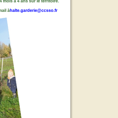
mois à 4 ans sur le territoire.
ail à
halte.garderie@ccsso.fr