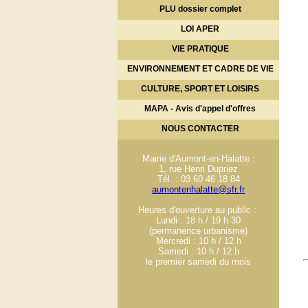
PLU dossier complet
LOI APER
VIE PRATIQUE
ENVIRONNEMENT ET CADRE DE VIE
CULTURE, SPORT ET LOISIRS
MAPA - Avis d'appel d'offres
NOUS CONTACTER
Mairie d'Aumont-en-Halatte :
1, rue Henri Dupriez
Tél. : 03 60 46 18 84
aumontenhalatte@sfr.fr
Heures d'ouverture au public :
Lundi : 18 h / 19 h 30
(permanence urbanisme)
Mercredi : 10 h / 12 h
Samedi : 10 h / 12 h
le premier samedi du mois